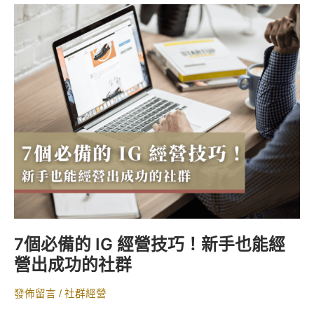
7
個
必
備
的
IG
經
營
技
巧！
新
手
也
能
7個必備的 IG 經營技巧！新手也能經
經
營出成功的社群
營
出
發佈留言
/
社群經營
成