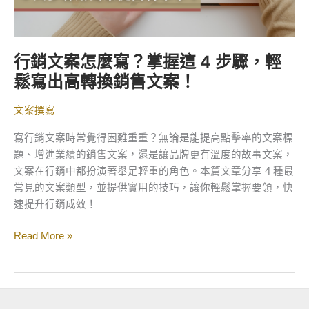
步
驟，
輕
行銷文案怎麼寫？掌握這 4 步驟，輕
鬆
鬆寫出高轉換銷售文案！
寫
出
文案撰寫
高
轉
寫行銷文案時常覺得困難重重？無論是能提高點擊率的文案標
換
題、增進業績的銷售文案，還是讓品牌更有溫度的故事文案，
銷
文案在行銷中都扮演著舉足輕重的角色。本篇文章分享 4 種最
售
常見的文案類型，並提供實用的技巧，讓你輕鬆掌握要領，快
文
速提升行銷成效！
案！
Read More »