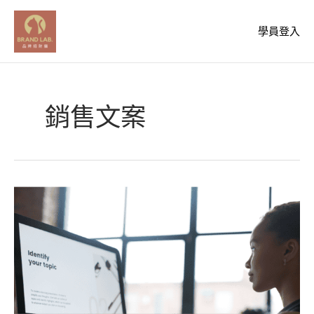
跳
至
學員登入
主
要
內
容
銷售文案
發
文
靈
感
枯
竭
怎
麼