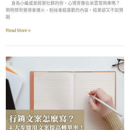
功
身為小編或是經營社群的你，心情常像在坐雲霄飛車嗎？
的
明明想到覺得會爆火、粉絲會超喜歡的內容，結果卻又不如預
社
期
群
Read More »
行
銷
文
案
怎
麼
寫？
掌
握
這
4