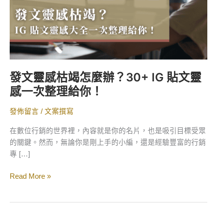
辦？
30+
IG
貼
文
靈
發文靈感枯竭怎麼辦？30+ IG 貼文靈
感
感一次整理給你！
一
次
發佈留言
/
文案撰寫
整
理
在數位行銷的世界裡，內容就是你的名片，也是吸引目標受眾
給
的關鍵。然而，無論你是剛上手的小編，還是經驗豐富的行銷
你！
專 […]
Read More »