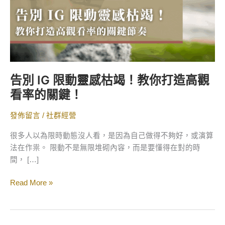
竭！
教
你
打
造
高
告別 IG 限動靈感枯竭！教你打造高觀
觀
看率的關鍵！
看
率
發佈留言
/
社群經營
的
關
很多人以為限時動態沒人看，是因為自己做得不夠好，或演算
鍵！
法在作祟。 限動不是無限堆砌內容，而是要懂得在對的時
間， […]
Read More »