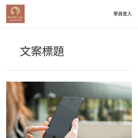
跳
至
學員登入
主
要
內
容
文案標題
告
別
IG
限
動
靈
感
枯