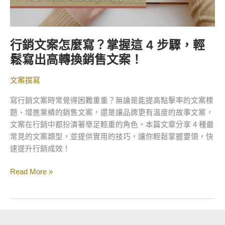
步
驟，
輕
行銷文案怎麼寫？掌握這 4 步驟，輕
鬆
鬆寫出高轉換銷售文案！
寫
出
文案撰寫
高
轉
寫行銷文案時常覺得困難重重？無論是能提高點擊率的文案標
換
題、增進業績的銷售文案，還是讓品牌更有溫度的故事文案，
銷
文案在行銷中都扮演著舉足輕重的角色。本篇文章分享 4 種最
售
常見的文案類型，並提供實用的技巧，讓你輕鬆掌握要領，快
文
速提升行銷成效！
案！
Read More »