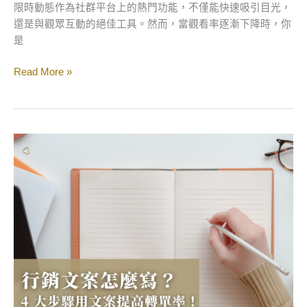
策
限時動態作為社群平台上的熱門功能，不僅能快速吸引目光，
略！
還是與觀眾互動的絕佳工具。然而，當觀看率逐漸下降時，你
是
Read More »
行
銷
文
案
怎
麼
寫？
掌
握
這
4