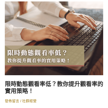
限
時
動
態
觀
看
率
低？
教
你
提
升
觀
看
限時動態觀看率低？教你提升觀看率的
率
實用策略！
的
實
發佈留言
/
社群經營
用