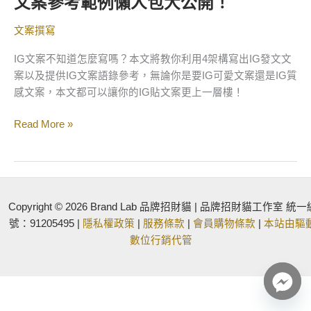
文案參考範例懶人包大公開！
文
案
文案撰寫
參
考
IG文案不知道怎麼寫嗎？本文將教你利用4架構寫出IG發文文
範
案以及提供IG文案語錄參考，無論你是要IG可愛文案還是IG質
例
感文案，本文都可以讓你的IG貼文案更上一層樓！
懶
人
Read More »
包
大
公
開！
Copyright © 2026 Brand Lab 品牌招財貓 | 品牌招財貓工作室 統一
號：91205495 |
隱私權政策
|
服務條款
|
會員購物條款
|
本站由驅
數位行銷代管