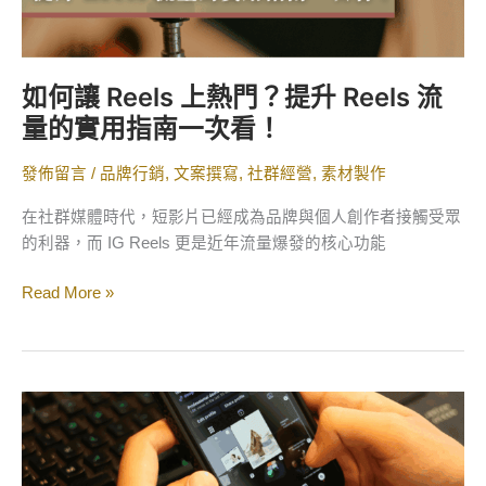
量
的
實
如何讓 Reels 上熱門？提升 Reels 流
用
量的實用指南一次看！
指
南
發佈留言
/
品牌行銷
,
文案撰寫
,
社群經營
,
素材製作
一
次
在社群媒體時代，短影片已經成為品牌與個人創作者接觸受眾
看！
的利器，而 IG Reels 更是近年流量爆發的核心功能
Read More »
寫
出
高
互