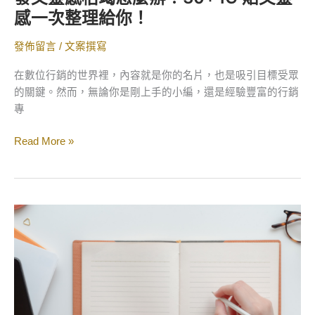
感
感一次整理給你！
一
次
發佈留言
/
文案撰寫
整
理
在數位行銷的世界裡，內容就是你的名片，也是吸引目標受眾
給
的關鍵。然而，無論你是剛上手的小編，還是經驗豐富的行銷
你！
專
Read More »
行
銷
文
案
怎
麼
寫？