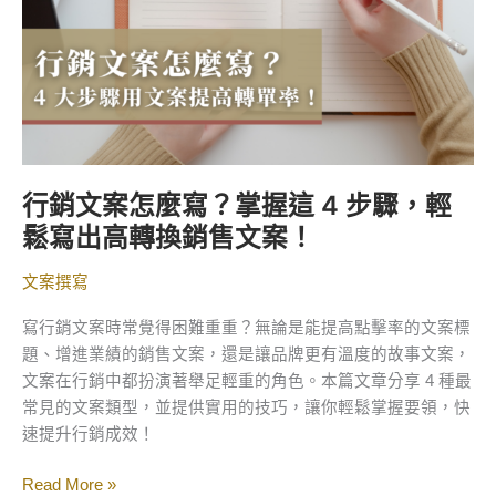
掌
握
這
4
步
驟，
輕
行銷文案怎麼寫？掌握這 4 步驟，輕
鬆
鬆寫出高轉換銷售文案！
寫
出
文案撰寫
高
轉
寫行銷文案時常覺得困難重重？無論是能提高點擊率的文案標
換
題、增進業績的銷售文案，還是讓品牌更有溫度的故事文案，
銷
文案在行銷中都扮演著舉足輕重的角色。本篇文章分享 4 種最
售
常見的文案類型，並提供實用的技巧，讓你輕鬆掌握要領，快
文
速提升行銷成效！
案！
Read More »