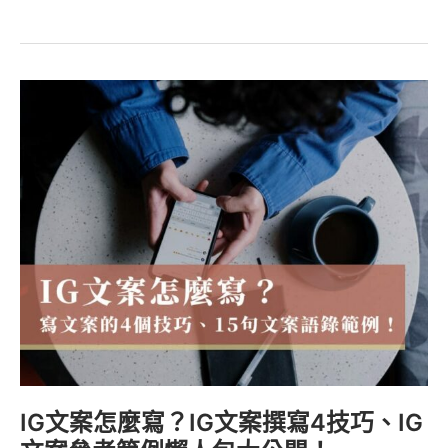
IG
文
案
怎
麼
寫？
IG
文
案
撰
寫
4
技
巧、
IG文案怎麼寫？IG文案撰寫4技巧、IG
IG