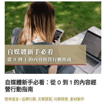
自
媒
體
新
手
必
看：
從
0
到
1
的
內
容
自媒體新手必看：從 0 到 1 的內容經
經
營行動指南
營
行
發佈留言
/
品牌行銷
,
文案撰寫
,
社群經營
,
素材製作
動