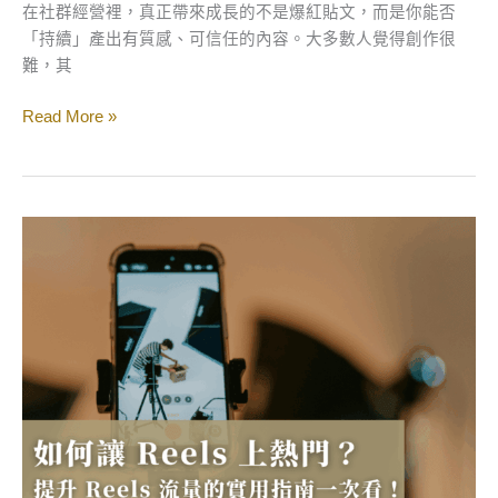
指
在社群經營裡，真正帶來成長的不是爆紅貼文，而是你能否
南
「持續」產出有質感、可信任的內容。大多數人覺得創作很
難，其
Read More »
如
何
讓
Reels
上
熱
門？
提
升
Reels
流