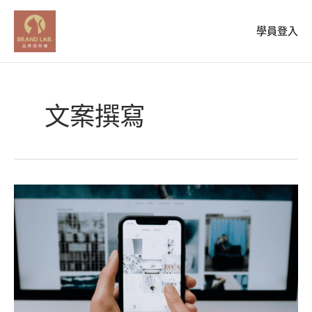
跳
至
學員登入
主
要
內
容
文案撰寫
社
群
內
容
規
劃
大
全：