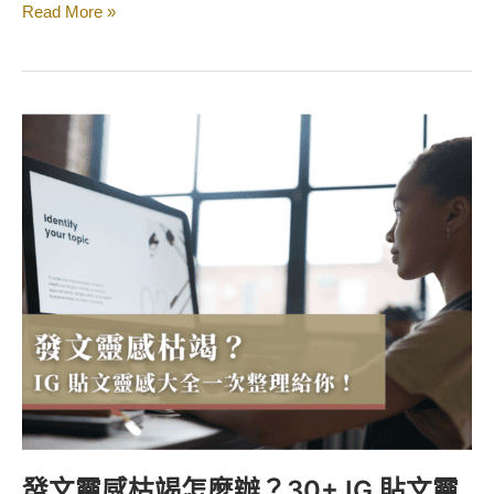
Read More »
發
文
靈
感
枯
竭
怎
麼
辦？
30+
IG
貼
文
靈
發文靈感枯竭怎麼辦？30+ IG 貼文靈