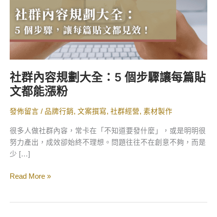
5
個
步
驟
讓
每
社群內容規劃大全：5 個步驟讓每篇貼
篇
文都能漲粉
貼
文
發佈留言
/
品牌行銷
,
文案撰寫
,
社群經營
,
素材製作
都
能
很多人做社群內容，常卡在「不知道要發什麼」，或是明明很
漲
努力產出，成效卻始終不理想。問題往往不在創意不夠，而是
粉
少 […]
Read More »