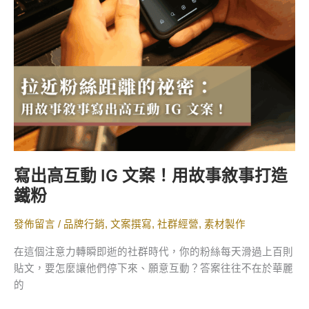
動
IG
文
案！
用
故
事
敘
事
打
寫出高互動 IG 文案！用故事敘事打造
造
鐵粉
鐵
粉
發佈留言
/
品牌行銷
,
文案撰寫
,
社群經營
,
素材製作
在這個注意力轉瞬即逝的社群時代，你的粉絲每天滑過上百則
貼文，要怎麼讓他們停下來、願意互動？答案往往不在於華麗
的