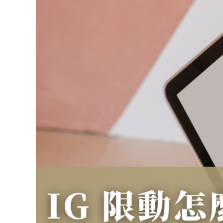
發
才
有
觀
看？
4
個
限
動
經
營
技
巧，
提
升
觸
及