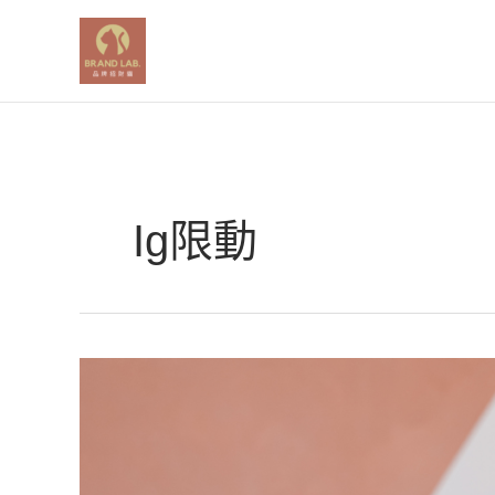
跳
至
主
要
內
容
Ig限動
IG
限
動
怎
麼