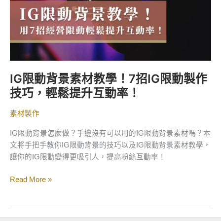
學！
7
招
IG
限
動
IG限動背景素材教學！7招IG限動製作
製
技巧，輕鬆提升互動率！
作
技
素材製作
巧，
輕
IG限動背景怎麼做？手邊沒有可以用的IG限動背景素材嗎？本
鬆
文將手把手教你IG限動背景的技巧以及IG限動背景素材教學，
提
讓你的IG限動變得更吸引人，提高粉絲互動率！
升
互
Read More »
動
率！