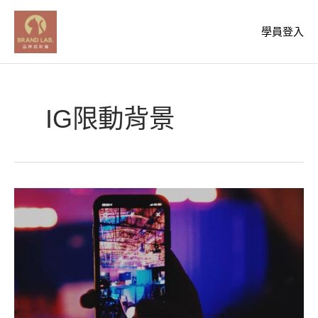
跳
至
學員登入
主
要
內
容
IG限動背景
IG
限
動
背
景
素
材
教