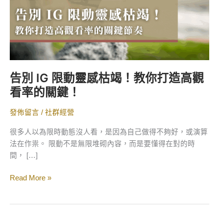
竭！
教
你
打
造
高
告別 IG 限動靈感枯竭！教你打造高觀
觀
看率的關鍵！
看
率
發佈留言
/
社群經營
的
關
很多人以為限時動態沒人看，是因為自己做得不夠好，或演算
鍵！
法在作祟。 限動不是無限堆砌內容，而是要懂得在對的時
間， […]
Read More »