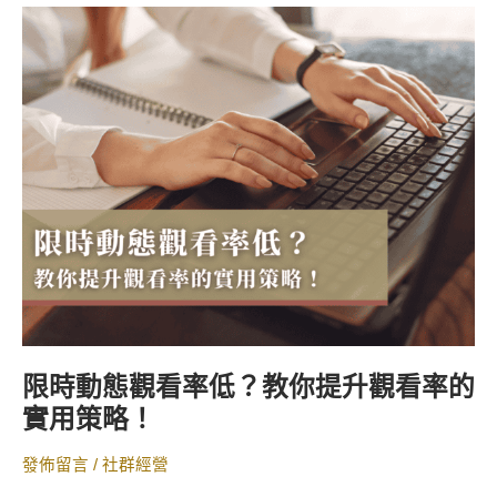
限
時
動
態
觀
看
率
低？
教
你
提
升
觀
看
限時動態觀看率低？教你提升觀看率的
率
實用策略！
的
實
發佈留言
/
社群經營
用