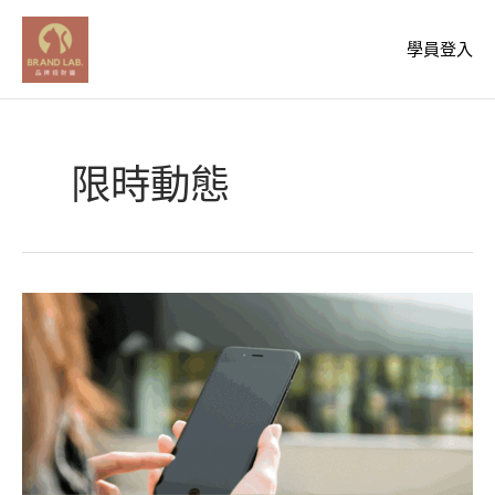
跳
至
學員登入
主
要
內
容
限時動態
告
別
IG
限
動
靈
感
枯