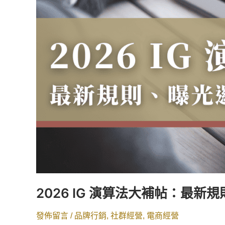
與
內
容
策
略
一
次
看
懂
2026 IG 演算法大補帖：最
發佈留言
/
品牌行銷
,
社群經營
,
電商經營