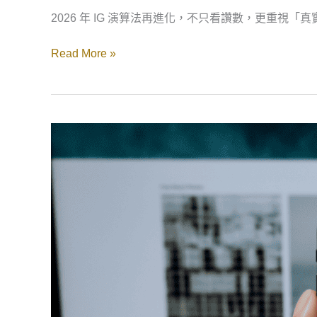
2026 年 IG 演算法再進化，不只看讚數，更重
Read More »
社
群
內
容
規
劃
大
全：
5
個
步