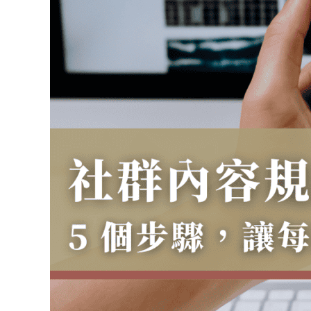
驟
讓
每
篇
貼
文
都
能
漲
粉