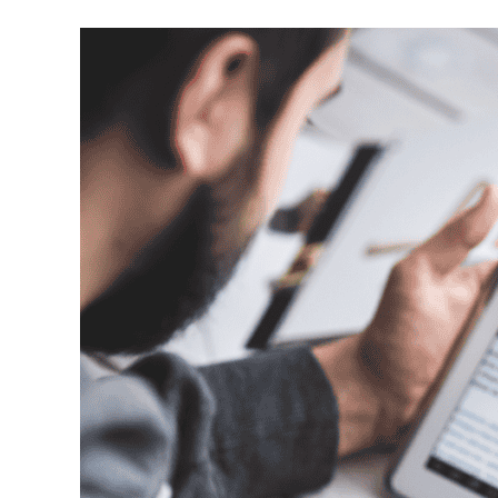
2026
IG
演
算
法
大
補
帖：
最
新
規
則、
曝
光
邏
輯