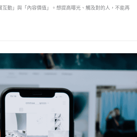
視「真實互動」與「內容價值」。想提高曝光、觸及對的人，不能再