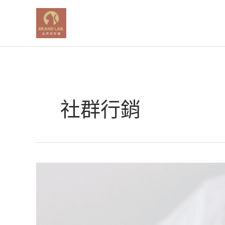
跳
至
主
要
內
容
社群行銷
IG
演
算
法
又