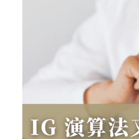
更
新？
2026
社
群
經
營
最
新
趨
勢
解
析