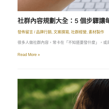
社群內容規劃大全：5 個步驟讓
發佈留言
/
品牌行銷
,
文案撰寫
,
社群經營
,
素材製作
很多人做社群內容，常卡在「不知道要發什麼」，或
Read More »
自
媒
體
新
手