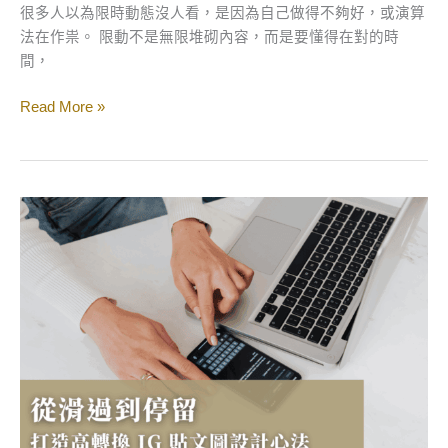
關
很多人以為限時動態沒人看，是因為自己做得不夠好，或演算
鍵！
法在作祟。 限動不是無限堆砌內容，而是要懂得在對的時
間，
Read More »
從
滑
過
到
停
留：
打
造
高
轉