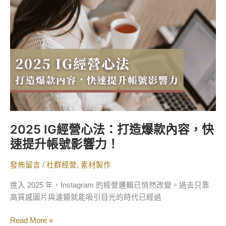
心
法：
打
造
爆
款
內
容，
快
速
2025 IG經營心法：打造爆款內容，快
提
速提升帳號影響力！
升
帳
發佈留言
/
社群經營
,
素材製作
號
影
進入 2025 年，Instagram 的經營邏輯已悄然改變。過去只靠
響
高質感圖片與濾鏡就能吸引目光的時代已經過
力！
Read More »