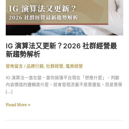
社
群
經
營
最
新
IG 演算法又更新？2026 社群經營最
趨
新趨勢解析
勢
解
發佈留言
/
品牌行銷
,
社群經營
,
電商經營
析
IG 演算法一直在變，當你搞懂平台現在「想推什麼」、判斷
內容價值的邏輯是什麼，就會發現流量不是靠運氣，而是靠策
[…]
Read More »