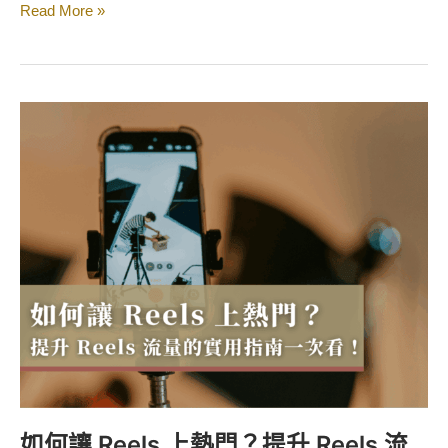
Read More »
如
何
讓
Reels
上
熱
門？
提
升
Reels
流
量
的
實
如何讓 Reels 上熱門？提升 Reels 流