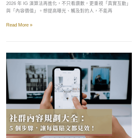
容
2026 年 IG 演算法再進化，不只看讚數，更重視「真實互動」
策
與「內容價值」。想提高曝光、觸及對的人，不能再
略
一
Read More »
次
看
懂
社
群
內
容
規
劃
大
全：
5
個
步
驟