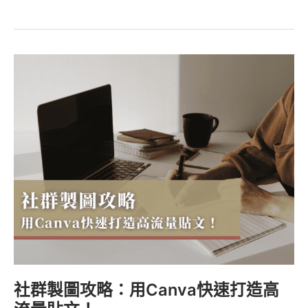
社
群
製
圖
攻
略：
用
Canva
快
速
打
造
高
流
社群製圖攻略：用Canva快速打造高
量