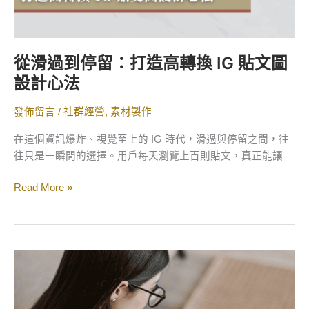
換
IG
貼
文
從滑過到停留：打造高轉換 IG 貼文圖
圖
設計心法
設
計
發佈留言
/
社群經營
,
素材製作
心
法
在這個資訊爆炸、視覺至上的 IG 時代，滑過與停留之間，往
往只是一瞬間的選擇。用戶每天瀏覽上百則貼文，真正能讓
Read More »
2025
IG
經
營