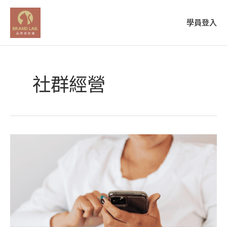
跳
至
學員登入
主
要
內
容
社群經營
IG
演
算
法
又
更
新？
2026