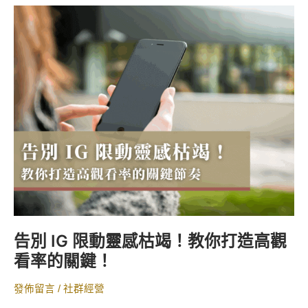
告
別
IG
限
動
靈
感
枯
竭！
教
你
打
造
高
告別 IG 限動靈感枯竭！教你打造高觀
觀
看率的關鍵！
看
率
發佈留言
/
社群經營
的