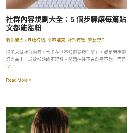
讓
每
社群內容規劃大全：5 個步驟讓每篇貼
篇
文都能漲粉
貼
文
發佈留言
/
品牌行銷
,
文案撰寫
,
社群經營
,
素材製作
都
能
很多人做社群內容，常卡在「不知道要發什麼」，或是明明很
漲
努力產出，成效卻始終不理想。問題往往不在創意不夠，而是
粉
少
Read More »
自
媒
體
新