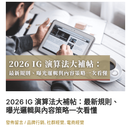
2026
IG
演
算
法
大
補
帖：
最
新
規
則、
曝
光
2026 IG 演算法大補帖：最新規則、
邏
曝光邏輯與內容策略一次看懂
輯
與
發佈留言
/
品牌行銷
,
社群經營
,
電商經營
內