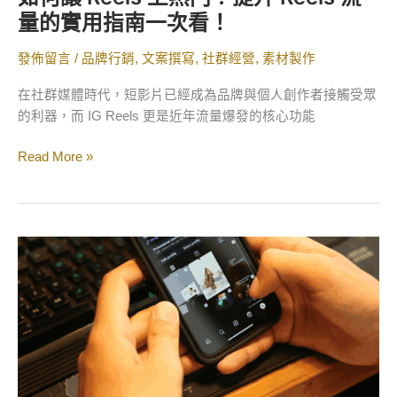
用
量的實用指南一次看！
指
南
發佈留言
/
品牌行銷
,
文案撰寫
,
社群經營
,
素材製作
一
次
在社群媒體時代，短影片已經成為品牌與個人創作者接觸受眾
看！
的利器，而 IG Reels 更是近年流量爆發的核心功能
Read More »
寫
出
高
互
動
IG
文
案！