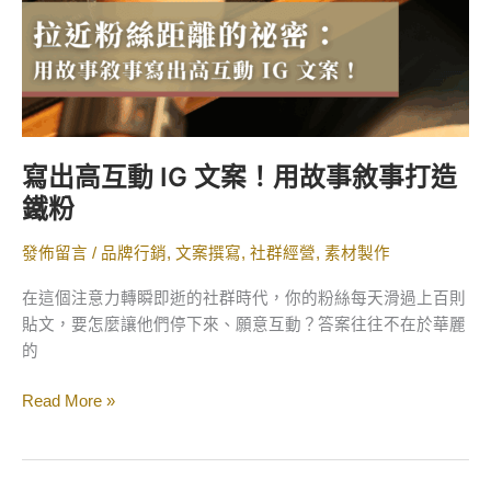
用
故
事
敘
事
打
寫出高互動 IG 文案！用故事敘事打造
造
鐵粉
鐵
粉
發佈留言
/
品牌行銷
,
文案撰寫
,
社群經營
,
素材製作
在這個注意力轉瞬即逝的社群時代，你的粉絲每天滑過上百則
貼文，要怎麼讓他們停下來、願意互動？答案往往不在於華麗
的
Read More »