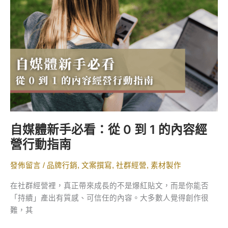
手
必
看：
從
0
到
1
的
內
容
自媒體新手必看：從 0 到 1 的內容經
經
營行動指南
營
行
發佈留言
/
品牌行銷
,
文案撰寫
,
社群經營
,
素材製作
動
指
在社群經營裡，真正帶來成長的不是爆紅貼文，而是你能否
南
「持續」產出有質感、可信任的內容。大多數人覺得創作很
難，其