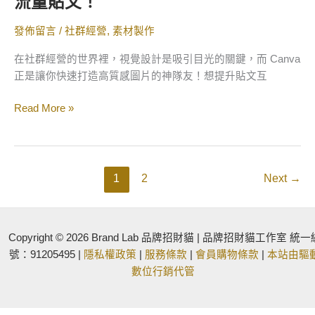
流量貼文！
貼
文！
發佈留言
/
社群經營
,
素材製作
在社群經營的世界裡，視覺設計是吸引目光的關鍵，而 Canva
正是讓你快速打造高質感圖片的神隊友！想提升貼文互
Read More »
1
2
Next
→
Copyright © 2026 Brand Lab 品牌招財貓 | 品牌招財貓工作室 統一
號：91205495 |
隱私權政策
|
服務條款
|
會員購物條款
|
本站由驅
數位行銷代管