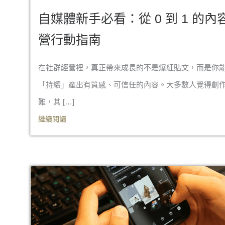
自媒體新手必看：從 0 到 1 的內
營行動指南
在社群經營裡，真正帶來成長的不是爆紅貼文，而是你
「持續」產出有質感、可信任的內容。大多數人覺得創
難，其 […]
繼續閱讀