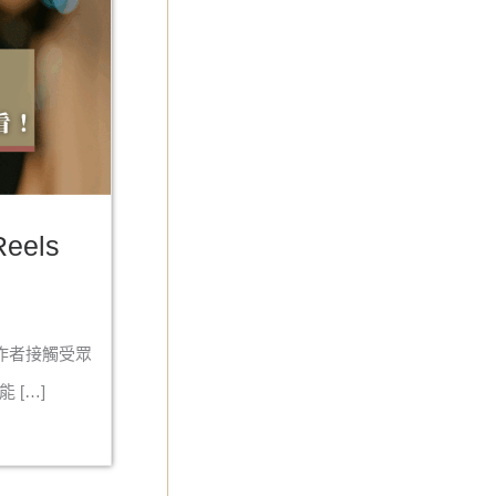
eels
作者接觸受眾
 […]