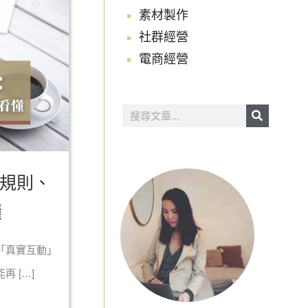
素材製作
社群經營
電商經營
搜
尋
新規則、
懂
視「真實互動」
 […]