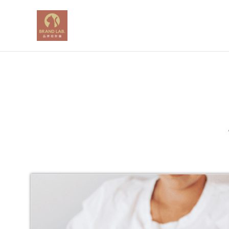
跳
至
主
要
內
容