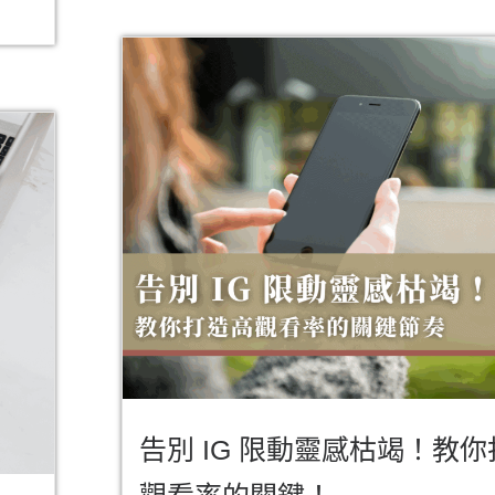
告別 IG 限動靈感枯竭！教