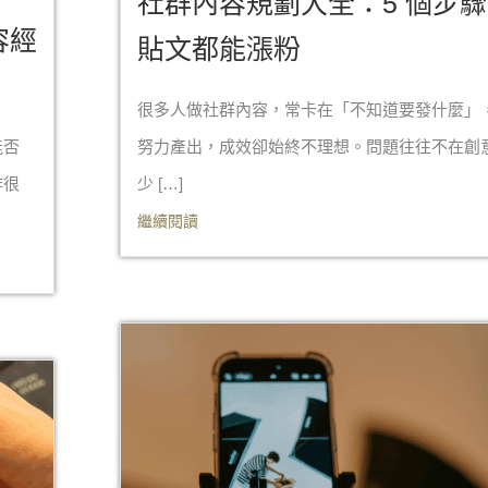
社群內容規劃大全：5 個步
容經
貼文都能漲粉
很多人做社群內容，常卡在「不知道要發什麼」
能否
努力產出，成效卻始終不理想。問題往往不在創
作很
少 […]
繼續閱讀