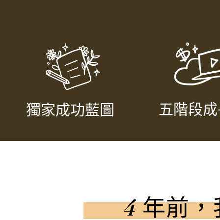
五階段成
獨家成功藍圖​
4 年前，