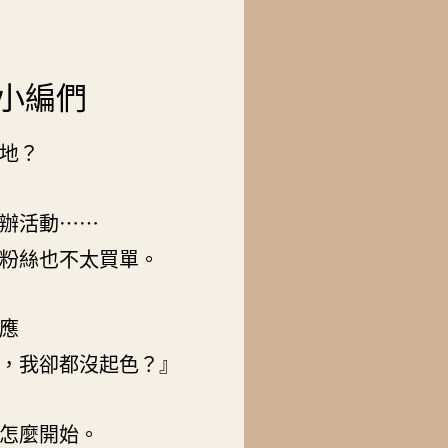
小編們
地？
辦活動⋯⋯
粉絲也不太買單。
應
，我卻都沒起色？』
怎麼開始。