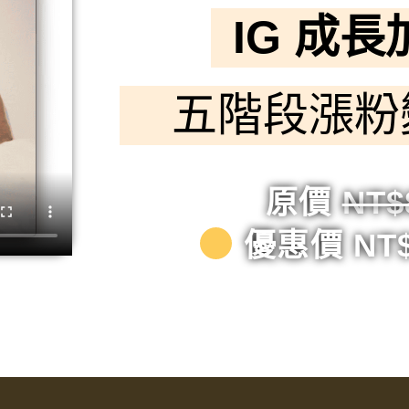
IG 成
五階段漲粉
原價
NT$
優惠價 NT$