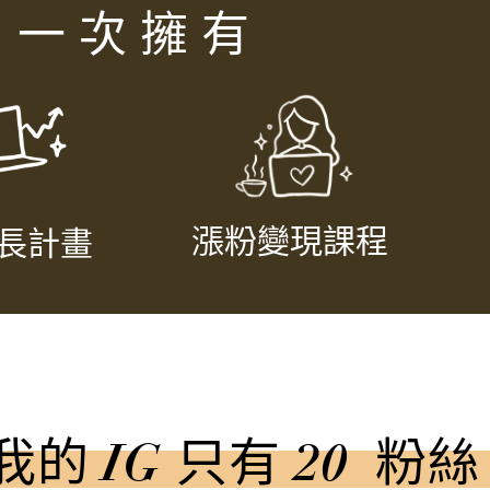
一 次 擁 有
漲粉變現課程
長計畫
我的 IG 只有 20 粉絲