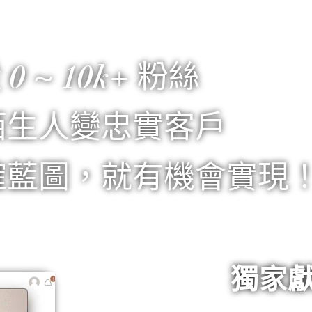
 0 ~
10k+ 粉絲
陌生人變忠實客戶
確藍圖，就有機會實現
獨家